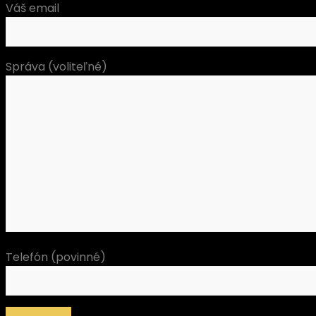
Váš email
Správa (voliteľné)
Telefón (povinné)