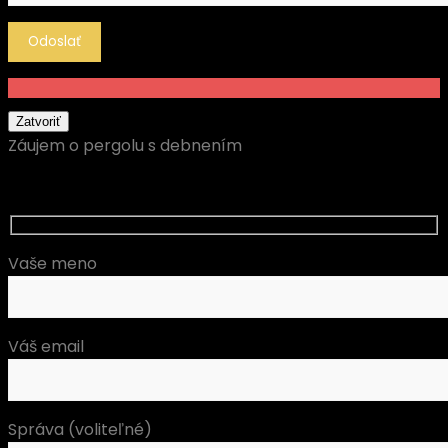
Zatvoriť
Záujem o pergolu s debnením
Vaše meno
Váš email
Správa (voliteľné)