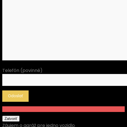
Telefón (povinné)
Zatvoriť
Záujem o garáž pre jedno vozidlo