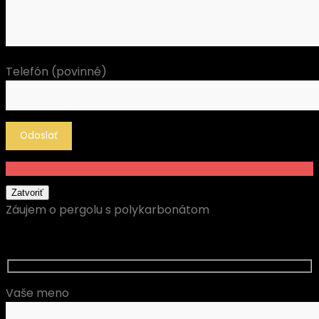
Telefón (povinné)
Zatvoriť
Záujem o pergolu s polykarbonátom
Vaše meno