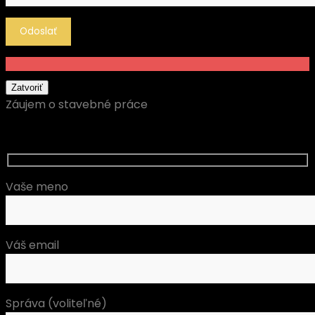
Zatvoriť
Záujem o stavebné práce
Vaše meno
Váš email
Správa (voliteľné)