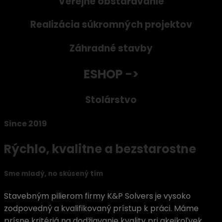
Verejné obstarávanie
Realizácia súkromných projektov
Záhradné stavby
ESHOP ->
Stolárstvo
Since 2019
Rýchlo, kvalitne a bezstarostne
Sme mladý, no skúsený tím
Stavebným pilierom firmy K&P Solvers je vysoko
zodpovedný a kvalifikovaný prístup k práci. Máme
prísne kritériá na dodžiavanie kvality pri akejkoľvek