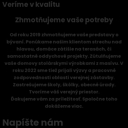
Veríme v kvalitu
Zhmotňujeme vaše potreby
Od roku 2019 zhmotňujeme vaše predstavy o
bývaní. Ponúkame našim klientom strechu nad
hlavou, domáce zátišie na terasách, či
samostatné oddychové projekty. Zútulňujeme
vaše domovy stolárskymi výrobkami z masívu. V
roku 2022 sme tiež prijali výzvy a pracovné
zodpovednosti oblasti verejnej zástavby.
Zastrešujeme školy, škôlky, obecné úrady.
Tvoríme váš verejný priestor.
Ďakujeme vám za príležitosť. Spoločne toho
dokážeme viac.
Napíšte nám