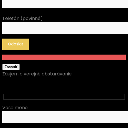
Telefón (povinné)
Zatvoriť
Záujem o verejné obstarávanie
Vaše meno