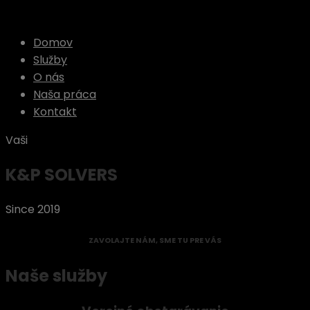
Domov
Služby
O nás
Naša práca
Kontakt
Vaši
K
&
P SOLVERS
Since 2019
ZAVOLAJTE NÁM, SME TU PRE VÁS
Naše služby