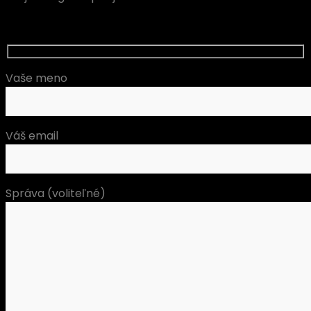
Vaše meno
Váš email
Správa (voliteľné)