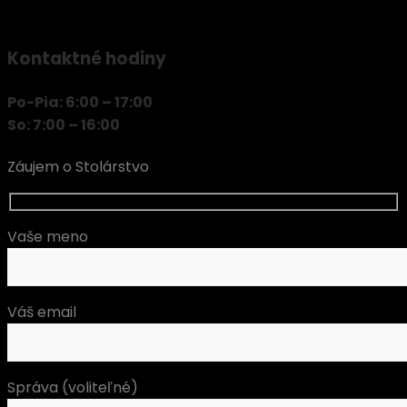
Kontaktné hodiny
Po-Pia:
6:00 – 17:00
So:
7:00 – 16:00
Záujem o Stolárstvo
Vaše meno
Váš email
Správa (voliteľné)