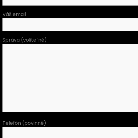
Váš email
Správa (voliteľné)
Telefón (povinné)