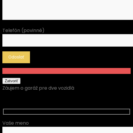
Telefón (povinné)
Zatvoriť
Záujem o garáž pre dve vozidlá
Vaše meno