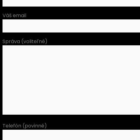
Váš email
Správa (voliteľné)
Telefón (povinné)