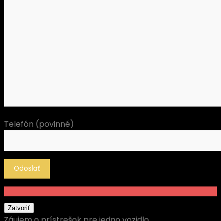
Telefón (povinné)
Zatvoriť
Záujem o prístrešok pre jedno vozidlo