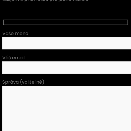
Vaše meno
Váš email
Správa (voliteľné)